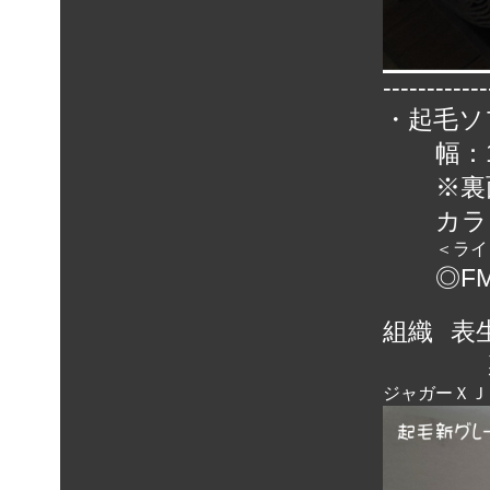
------------
・
起毛ソ
幅：
※裏
カラ
＜ライトグ
◎F
組織
表
ジャガーＸＪ