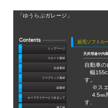
「
ゆうらぶガレージ
」
起毛ソフトル
トップページ
天井用途や内
スエード素材
自動車の
合皮素材
ウルトラスエードRXL
幅155
ファブリック素材
す。
オールマイティ
ウルトラスエードRHP
※
ス
副素材
ザ・モケット
ファルコン
シャミーR707J
4.
ルーフライナーにつきまして
トルサー
す
。
ゼラファイト・プロ
ラムースR
施工例