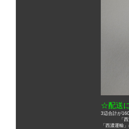
☆配送
3辺合計が1
「西濃運
「西濃運輸」