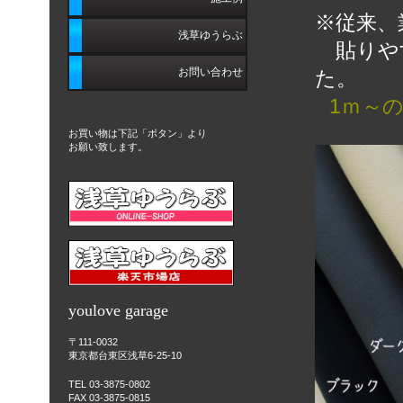
8800CH接着大判シート
※従来、
クレンズⅡ
ラパスⅡ
浅草ゆうらぶ
貼りやす
難燃ウレタン
マルチプル
お問い合わせ
た。
A-SAPウレタン
1ｍ～
ニュートップ
お買い物は下記「ボタン」より
A-SAP type2ウレタン
お願い致します。
サンセブン
A-SAP サンルーフ用
モアナメッシュウレタン
CS1500W
youlove garage
起毛ソフトルーフライナー
〒111-0032
東京都台東区浅草6-25-10
起毛ソフトトリムライナー
TEL 03-3875-0802
FAX 03-3875-0815