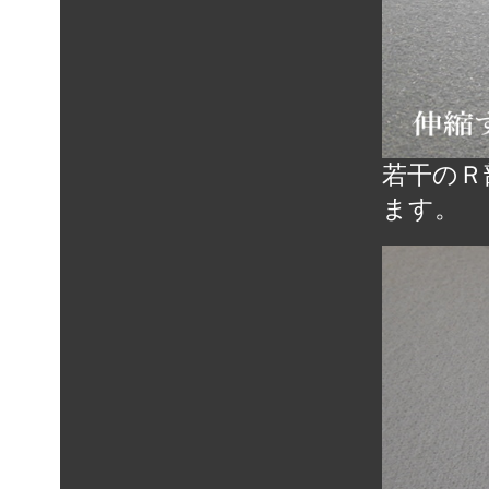
若干のＲ
ます。